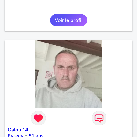
Voir le profil
Calou 14
Evrecy
-
51 ans