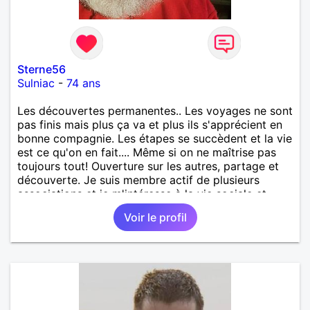
Sterne56
Sulniac
-
74 ans
Les découvertes permanentes.. Les voyages ne sont
pas finis mais plus ça va et plus ils s'apprécient en
bonne compagnie. Les étapes se succèdent et la vie
est ce qu'on en fait.... Même si on ne maîtrise pas
toujours tout! Ouverture sur les autres, partage et
découverte. Je suis membre actif de plusieurs
associations et je m'intéresse à la vie sociale et
politique depuis des années... Même si depuis
Voir le profil
quelques temps déjà j'ai le sentiment d'être un peu
(beaucoup!) perdu.... Mais je suis résolument
optimiste de nature et, comme sur un voilier, par
gros temps on réduit la voilure et on patiente
jusqu'au retour d'une accalmie... Et tout cet
engagement ne peut s'accomplir pleinement que s'il
est partagé réciproquement dans l'intimité