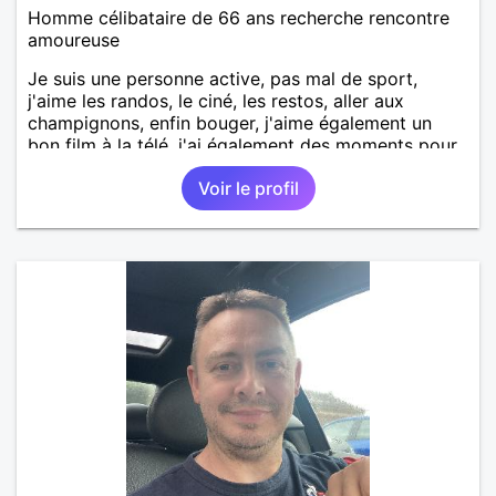
Homme célibataire de 66 ans recherche rencontre
amoureuse
Je suis une personne active, pas mal de sport,
j'aime les randos, le ciné, les restos, aller aux
champignons, enfin bouger, j'aime également un
bon film à la télé, j'ai également des moments pour
moi, savoir me reposer, m'occuper de ma maison,
Voir le profil
de ma propriété. Il me manque une compagne pour
partager,mes passions et vivre de beaux moments
d'échanges.