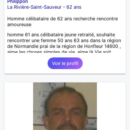
Philippon
La Rivière-Saint-Sauveur
-
62 ans
Homme célibataire de 62 ans recherche rencontre
amoureuse
homme 61 ans célibataire jeune retraité, souhaite
rencontrer une femme 50 ans 63 ans dans la région
de Normandie prai de la région de Honfleur 14600 ,
aime les choses simples de vie, aime là Vie soit
autonome profitez de la vie à deux, souhaite s'il
Voir le profil
aime les sorties An camping car, souhaite s'il aime
les sports automobile moto, je souhaite une relation
amoureuse sans prise de tête , continuez la vie à
deux, les faut profils ne me intéresse fortement pas
?