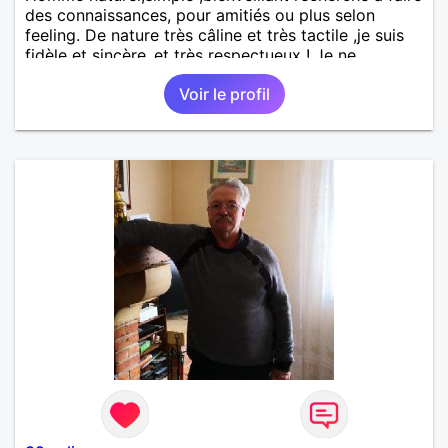
des connaissances, pour amitiés ou plus selon
feeling. De nature très câline et très tactile ,je suis
fidèle et sincère.,et très respectueux ! Je ne
supporte pas le mensonge.Rien ne vaut une vraie
Voir le profil
rencontre,pour échanger en toute simplicité,j'ai du
mal à prolonger des échanges virtuels Je suis plutôt
attiré par des femmes ayant la cinquantaine ,belles
dans leurs têtes et dans leurs corps. Féminines
naturellement ,sans fards ,ni excès A vous de jouer
Mesdames 😉