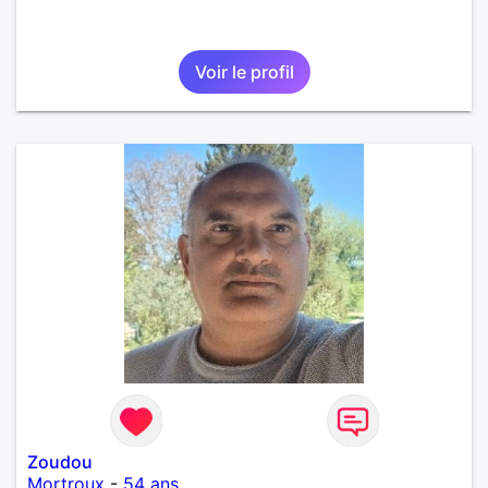
Voir le profil
Zoudou
Mortroux
-
54 ans