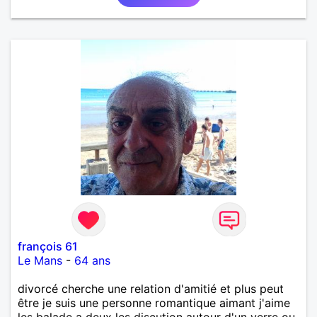
confiance à la femme qui voudras m 'en accorder
en toute sincérité. Pour le reste venez me découvrir
par un échange.
françois 61
Le Mans
-
64 ans
divorcé cherche une relation d'amitié et plus peut
être je suis une personne romantique aimant j'aime
les balade a deux les discution autour d'un verre ou