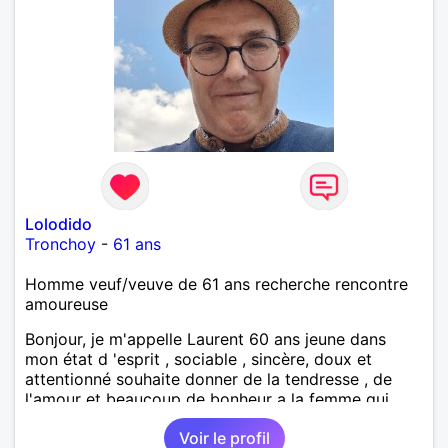
Lolodido
Tronchoy
-
61 ans
Homme veuf/veuve de 61 ans recherche rencontre
amoureuse
Bonjour, je m'appelle Laurent 60 ans jeune dans
mon état d 'esprit , sociable , sincère, doux et
attentionné souhaite donner de la tendresse , de
l'amour et beaucoup de bonheur a la femme qui
souhaitera partager ma vie . Bientôt en retraite a la
Voir le profil
fin de l 'année et libre de toute contrainte. Digne de