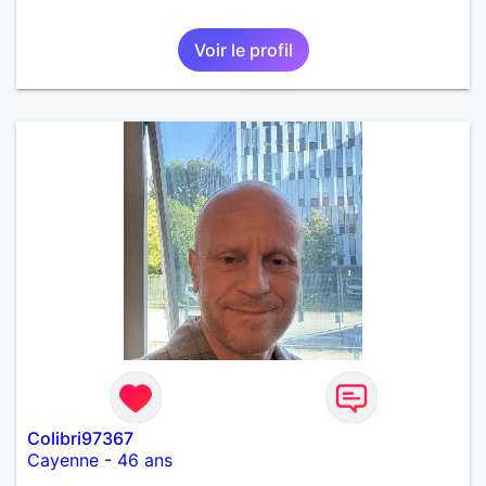
Voir le profil
Colibri97367
Cayenne
-
46 ans