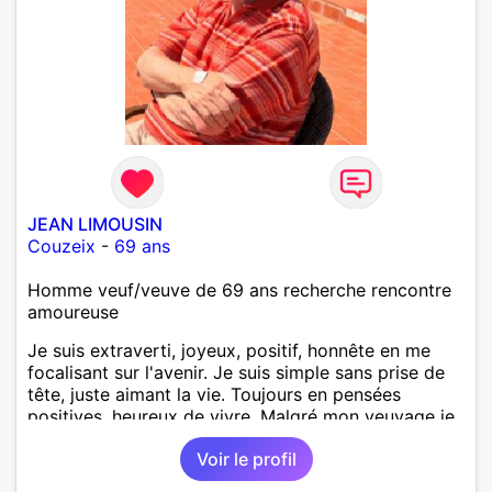
JEAN LIMOUSIN
Couzeix
-
69 ans
Homme veuf/veuve de 69 ans recherche rencontre
amoureuse
Je suis extraverti, joyeux, positif, honnête en me
focalisant sur l'avenir. Je suis simple sans prise de
tête, juste aimant la vie. Toujours en pensées
positives, heureux de vivre. Malgré mon veuvage je
me tourne vers l'avenir pour une deuxième vie
Voir le profil
intense, remplie de joie, de tendresse et pourquoi
pas par la suite d'amour. Déjà dans un premier