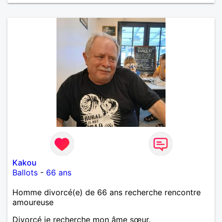
temps, se connaître, puis s'apprécier et ensuite
l'avenir nous le dira N'ayez pas peur du niveau
d'étude, je ne me prends pas la tête sur ce niveau.
Mon meilleurs diplôme étant le CEP certificat
d'étude primaire. Avec ce diplôme on sait que je
sais lire, écrire et compter. En raison de mes
principes je ne corresponds pas avec les
demoiselles approchant les moins de 60 ans
Kakou
Ballots
-
66 ans
Homme divorcé(e) de 66 ans recherche rencontre
amoureuse
Divorcé je recherche mon âme sœur.