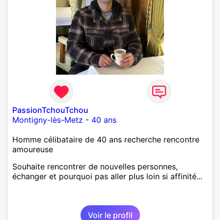
PassionTchouTchou
Montigny-lès-Metz
-
40 ans
Homme célibataire de 40 ans recherche rencontre
amoureuse
Souhaite rencontrer de nouvelles personnes,
échanger et pourquoi pas aller plus loin si affinité...
Voir le profil