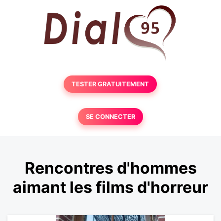
TESTER GRATUITEMENT
SE CONNECTER
Rencontres d'hommes
aimant les films d'horreur