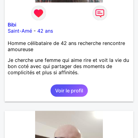
Bibi
Saint-Amé
-
42 ans
Homme célibataire de 42 ans recherche rencontre
amoureuse
Je cherche une femme qui aime rire et voit la vie du
bon coté avec qui partager des moments de
complicités et plus si affinités.
Voir le profil