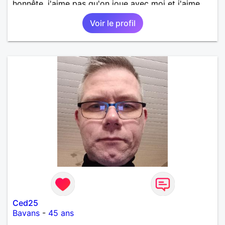
honnête, j'aime pas qu'on joue avec moi et j'aime
pas les mensonges. Je cherche une relation
Voir le profil
amoureuse et sérieuse.
Ced25
Bavans
-
45 ans