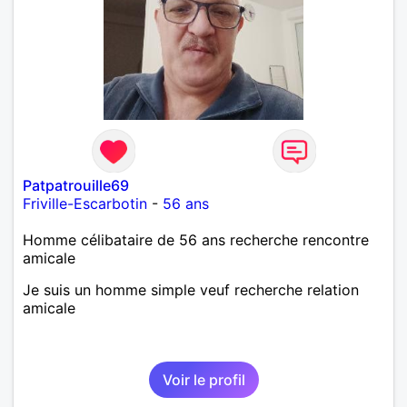
Patpatrouille69
Friville-Escarbotin
-
56 ans
Homme célibataire de 56 ans recherche rencontre
amicale
Je suis un homme simple veuf recherche relation
amicale
Voir le profil