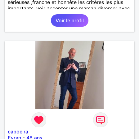
sérieuses ,franche et honnête les critères les plus
importants, voir accepter une maman divorcer avec
son enfant il n y a aucun problème. S' abstenir au
Voir le profil
personne non sérieuse merci. Recherche dans un
premier temps dialogue et apprendre à connaître la
personne puis dans un deuxième temps relation plus
sérieuse a voir une vie a deux. (2017 )Ma situation
professionnelle et agent de sécurité privée et
agents SIAP1. ET télésurveillance et vidéo
protection dans les casino supermarché. en CDI
Mes passions. Sont la robotique ,vtt ,Echeque
,astronomie . Service militaire belfort 35 régiment d
infanterie et engager sur 5 ans.de (1998 a 2003.)
Divers je fait en moyenne 6 km de marche par jour
a pieds. A la fin de mon travail a mon domicile. J 'ai
un rêve cet de construire une vie a deux en
harmonie. Si je pourrais lui décrocher la lune je le
ferais. A chaque fois que je vois un beau ciel étoilé
je rêve d' être avec quelqu'un.
capoeira
Evran
-
48 ans