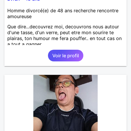
Homme divorcé(e) de 48 ans recherche rencontre
amoureuse
Que dire...decouvrez moi, decouvrons nous autour
d'une tasse, d'un verre, peut etre mon sourire te
plairas, ton humour me fera pouffer.. en tout cas on
a tout a gagner.
Voir le profil