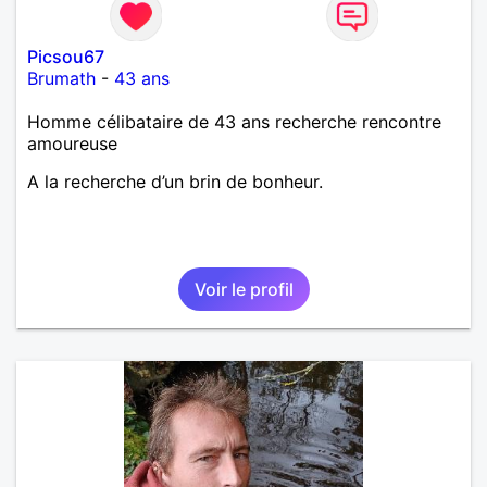
Picsou67
Brumath
-
43 ans
Homme célibataire de 43 ans recherche rencontre
amoureuse
A la recherche d’un brin de bonheur.
Voir le profil