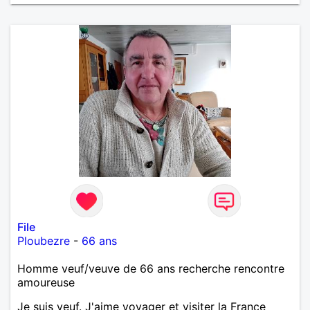
File
Ploubezre
-
66 ans
Homme veuf/veuve de 66 ans recherche rencontre
amoureuse
Je suis veuf. J'aime voyager et visiter la France