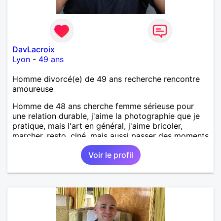
DavLacroix
Lyon
-
49 ans
Homme divorcé(e) de 49 ans recherche rencontre
amoureuse
Homme de 48 ans cherche femme sérieuse pour
une relation durable, j'aime la photographie que je
pratique, mais l'art en général, j'aime bricoler,
marcher, resto, ciné, mais aussi passer des moments
calme devant un bon film ou une série avec un
Voir le profil
plateau repas. le reste est à découvrir.