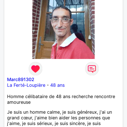
Marc891302
La Ferté-Loupière
-
48 ans
Homme célibataire de 48 ans recherche rencontre
amoureuse
Je suis un homme calme, je suis généreux, j'ai un
grand cœur, j'aime bien aider les personnes que
j'aime, je suis sérieux, je suis sincère, je suis